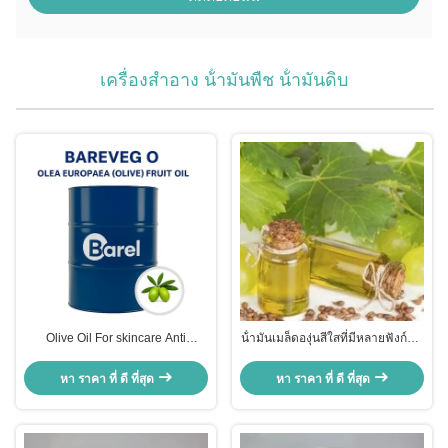
เครื่องสําอาง น้ํามันพืช น้ํามันดิบ
Olive Oil For skincare Anti
น้ํามันเมล็ดองุ่นสีใสที่มีหลายฟังก์ชัน
Oxidant Olive Fruit Oil Natural
สารปฏิกรณ์ สารสกัดจากเมล็ดองุ่น
Nourishing & Antioxidant
Vitis Vinifera สําหรับการดูแล
หา ราคา ที่ ดี ที่สุด
หา ราคา ที่ ดี ที่สุด
Skincare
ผิวหนังที่มีประสิทธิภาพสูง