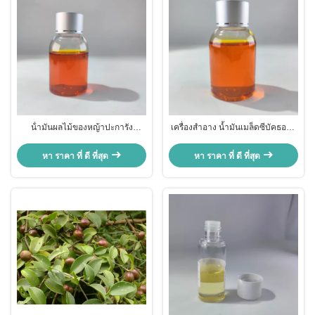
น้ํามันผลไม้ของหญ้าปะการัง
เครื่องสำอาง น้ำมันเมล็ดซีบัคธอร์น
ธรรมชาติ Hippophae
สารต้านอนุมูลอิสระ ทำให้ผิวกระจ่าง
Rhamnoides น้ํามันผลไม้สําหรับ
ใส น้ำมันเมล็ดฮิปโพเฟอี แรมโน
หา ราคา ที่ ดี ที่สุด
หา ราคา ที่ ดี ที่สุด
เครื่องสําอางที่มีประสิทธิภาพสูง
ออยด์