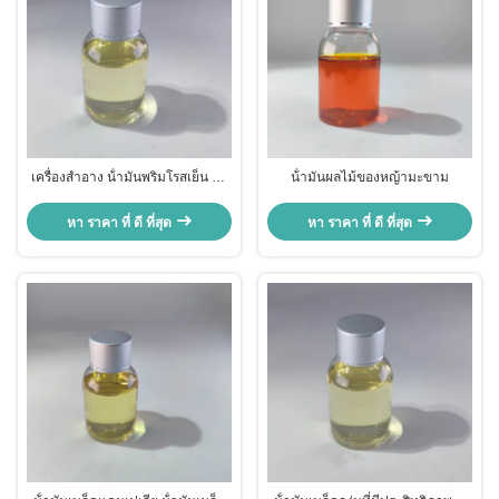
เครื่องสําอาง น้ํามันพริมโรสเย็น น้ํา
น้ํามันผลไม้ของหญ้ามะขาม
มัน Oenothera Biennis ของ
ธรรมชาติ
หา ราคา ที่ ดี ที่สุด
หา ราคา ที่ ดี ที่สุด