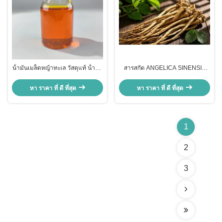
น้ํามันเมล็ดหญ้าทะเล วัสดุแท้ น้ํามัน
สารสกัด ANGELICA SINENSIS
เมล็ด Hippophae Rhamnoides
สารธรรมชาติหลายประการ สําหรับ
สําหรับดูแลผิว
ดูแลผิวหนัง
หา ราคา ที่ ดี ที่สุด
หา ราคา ที่ ดี ที่สุด
1
2
3