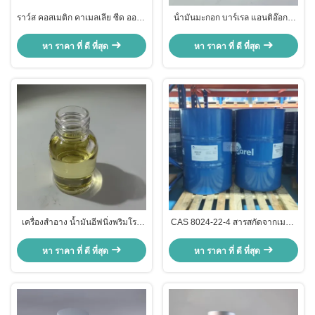
ราว์ส คอสเมติก คาเมลเลีย ซีด ออยล์
น้ํามันมะกอก บาร์เรล แอนติอ๊อกซิ
มอยซ์เจอไรซิ่ง ปลอบประโลมผิว
เดนต์ น้ํามันมะกอกผลไม้ อาหาร
ส่วนผสมหลายคุณสมบัติ คาเมลเลีย
ธรรมชาติและการดูแลผิวหนังแบบ
หา ราคา ที่ ดี ที่สุด
หา ราคา ที่ ดี ที่สุด
แอนติอ๊อกซิเดนต์
เครื่องสำอาง น้ำมันอีฟนิ่งพริมโรส
CAS 8024-22-4 สารสกัดจากเมล็ด
CAS 90028-66-3 Oenothera
Vitis Vinifera ป้องกันแดด
Biennis Oil สำหรับผลิตภัณฑ์ดูแล
หา ราคา ที่ ดี ที่สุด
หา ราคา ที่ ดี ที่สุด
ผิวประสิทธิภาพสูง