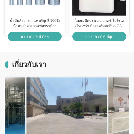
น้ํามันสําอางกาแฟบริสุทธิ์ 100%
โคสเมติกประกอบ วาคซ์ โอโซเค
น้ํามันสําอางกาแฟอาราบิกา
อริท เซร่า มิกรอคริสตัลลินา CAS
No.63231-60-7
หา ราคา ที่ ดี ที่สุด
หา ราคา ที่ ดี ที่สุด
เกี่ยวกับเรา