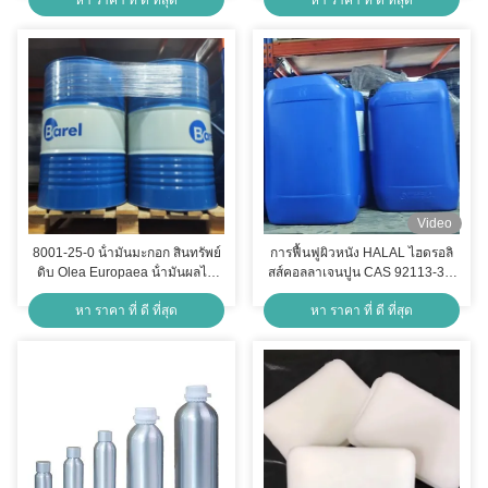
Video
8001-25-0 น้ํามันมะกอก สินทรัพย์
การฟื้นฟูผิวหนัง HALAL ไฮดรอลิ
ดิบ Olea Europaea น้ํามันผลไม้
สส์คอลลาเจนปูน CAS 92113-31-
สําหรับผิวหนัง
0 BIREYACT HCG-01
หา ราคา ที่ ดี ที่สุด
หา ราคา ที่ ดี ที่สุด