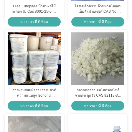
Olea Europaea น้ํามันผลไม้
โคสเมติกความต้านทานไอออน
มะกอก ถัง Cas 8001-25-0 น้ํา
เอ็มลัลฟายเซอร์ CAS No.
มันเหลือง
68239-42-9 Baremul SQE-21
หา ราคา ที่ ดี ที่สุด
หา ราคา ที่ ดี ที่สุด
สารผสมผสมผิวสวยธรรมชาติ
กลากคอลลาเจนไฮดรอลไซส์
ความแน่นสูง Isononyl
จากกระดูกวัว CAS 92113-31-
Isononanoate Bentonite
0 พลังสีขาว
หา ราคา ที่ ดี ที่สุด
หา ราคา ที่ ดี ที่สุด