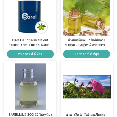
Olive Oil For skincare Anti
น้ํามันเมล็ดองุ่นสีใสที่มีหลาย
Oxidant Olive Fruit Oil Natural
ฟังก์ชัน สารปฏิกรณ์ สารสกัดจาก
Nourishing & Antioxidant
เมล็ดองุ่น Vitis Vinifera สําหรับ
หา ราคา ที่ ดี ที่สุด
หา ราคา ที่ ดี ที่สุด
Skincare
การดูแลผิวหนังที่มีประสิทธิภาพสูง
BAREMUL® SQO-31 ไม่เหนียว
อาหารลึก น้ํามันอีเซนเซียลดอก