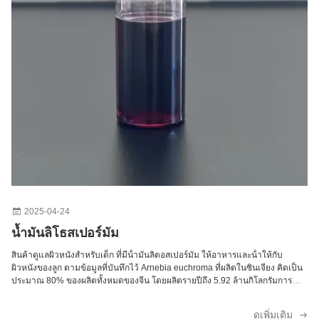
2025-04-24
น้ำมันลิโธสเปอร์มัม
สินค้าดูแลผิวหนังสําหรับเด็ก ที่มีน้ํามันลิตอสเปอร์มัม ให้อาหารและน้ําให้กับ
ผิวหนังของลูก ตามข้อมูลที่บันทึกไว้ Arnebia euchroma ที่ผลิตในซินเจียง คิดเป็น
ประมาณ 80% ของผลิตทั้งหมดของจีน โดยผลิตรายปีถึง 5.92 ล้านกิโลกรัมการ
วิเคราะห์เปรียบเทียบของพันธุ์ Arnebia รวมถึง Arnebia Mongolianธ อร์เนบีย่า
ทั่ว...
ดูเพิ่มเติม