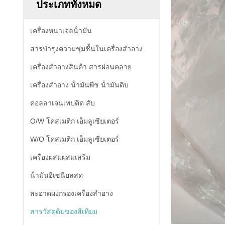
ประเภททั้งหมด
เครื่องหนาเจลน้ํามัน
สารบํารุงความชุ่มชื้นในเครื่องสําอาง
เครื่องสําอางสินค้า สารผ่อนคลาย
เครื่องสําอาง น้ํามันพืช น้ํามันดิบ
คอลลาเจนเพปติด สับ
O/W โคสเมติก เอ็มลูเซียเตอร์
W/O โคสเมติก เอ็มลูเซียเตอร์
เครื่องผสมผสมเสริม
น้ํามันอีเซนียลสด
สะอาดผงกรองเครื่องสําอาง
สารวัสดุดิบของสีเทียม