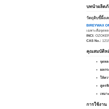
บทนำผลิตภ
วัตถุดิบขี้ผ
BIREYWAX 
เฉพาะคือจุดหลอ
INCI:
OZOKERI
CAS No.:
1219
คุณสมบัติหล
จุดหล
ผลกร
ให้ควา
สูตรพ
เหมาะ
การใช้งาน