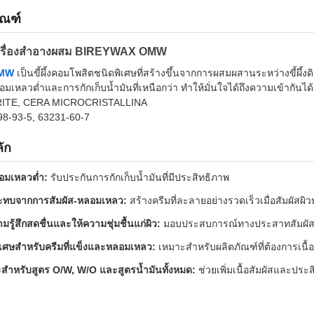
ัณฑ์
ึ้งเครื่องสำอางผสม BIREYWAX OMW
OMW
เป็นขี้ผึ้งคอมโพสิตชนิดพิเศษที่สร้างขึ้นจากการผสมผสานระหว่างขี้ผึ้
มเหลวต่ำและการกักเก็บน้ำมันที่เหนือกว่า ทำให้มั่นใจได้ถึงความเข้ากันได้ดี
TE, CERA MICROCRISTALLINA
8-93-5, 63231-60-7
ัก
อมเหลวต่ำ:
รับประกันการกักเก็บน้ำมันที่มีประสิทธิภาพ
ะทบจากการสัมผัส-หลอมเหลว:
สร้างครีมที่ละลายอย่างรวดเร็วเมื่อสัมผัสผิว
มรู้สึกสดชื่นและให้ความชุ่มชื้นแก่ผิว:
มอบประสบการณ์ทางประสาทสัมผัสที
ิเศษสำหรับครีมที่แข็งและหลอมเหลว:
เหมาะสำหรับผลิตภัณฑ์ที่ต้องการเนื้อ
สำหรับสูตร O/W, W/O และสูตรน้ำมันทั้งหมด:
ช่วยเพิ่มเนื้อสัมผัสและป