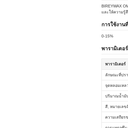
BIREYWAX OMW
และให้ความรู้ส
การใช้งานท
0-15%
พารามิเตอร
พารามิเตอร์
ลักษณะที่ปร
จุดหลอมเหล
ปริมาณน้ำมั
สี, หมายเลขส
ความเสถียร
การแทรกซึม,