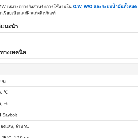
 เหมาะอย่างยิ่งสำหรับการใช้งานใน
O/W, W/O และระบบน้ำมันทั้งหมด
ึกเรียบเนียนแก่ผิวแก่ผลิตภัณฑ์
ี่แนะนำ
์ทางเทคนิค
ากฏ
ว, ℃
น, %
ี Saybolt
ของแสง, จำนวน
 25°C, 1/10 มม.