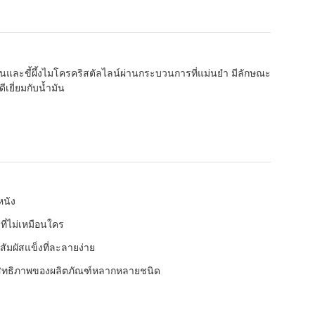
งดินและขี้ผึ้งไมโครคริสตัลไลน์ผ่านกระบวนการที่แม่นยำ มีลักษณะ
เยี่ยมกับน้ำมัน
หนัง
่ไม่เหมือนใคร
สัมผัสแข็งที่ละลายง่าย
ระสิทธิภาพของผลิตภัณฑ์หลากหลายชนิด