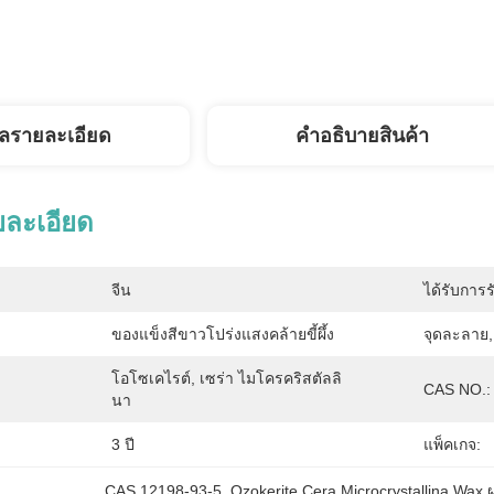
ูลรายละเอียด
คําอธิบายสินค้า
ยละเอียด
จีน
ได้รับการร
ของแข็งสีขาวโปร่งแสงคล้ายขี้ผึ้ง
จุดละลาย,
โอโซเคไรต์, เซร่า ไมโครคริสตัลลิ
CAS NO.:
นา
3 ปี
แพ็คเกจ:
CAS 12198-93-5
, 
Ozokerite Cera Microcrystallina W