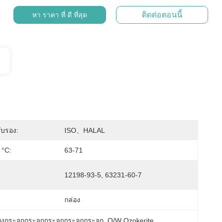
ติดต่อตอนนี้
หา ราคา ที่ ดี ที่สุด
ับรอง:
ISO、HALAL
 °C:
63-71
12198-93-5, 63231-60-7
กล่อง
ax ผงกระจกกระจกกระจกกระจกกระจก
, 
O/W Ozokerite