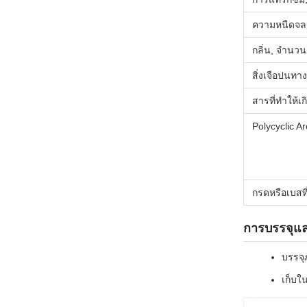
ความหนืดจล
กลิ่น, จำนวน
สิ่งเจือปนท
สารที่ทำให้เ
Polycyclic 
กรดหรือเบสที
การบรรจุแล
บรรจุ
เก็บใ