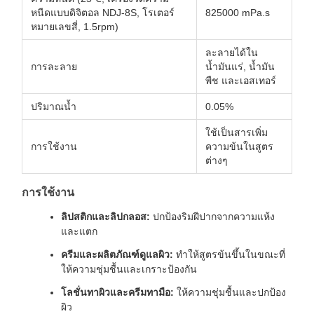
หนืดแบบดิจิตอล NDJ-8S, โรเตอร์
825000 mPa.s
หมายเลขสี่, 1.5rpm)
ละลายได้ใน
การละลาย
น้ำมันแร่, น้ำมัน
พืช และเอสเทอร์
ปริมาณน้ำ
0.05%
ใช้เป็นสารเพิ่ม
การใช้งาน
ความข้นในสูตร
ต่างๆ
การใช้งาน
ลิปสติกและลิปกลอส:
ปกป้องริมฝีปากจากความแห้ง
และแตก
ครีมและผลิตภัณฑ์ดูแลผิว:
ทำให้สูตรข้นขึ้นในขณะที่
ให้ความชุ่มชื้นและเกราะป้องกัน
โลชั่นทาผิวและครีมทามือ:
ให้ความชุ่มชื้นและปกป้อง
ผิว