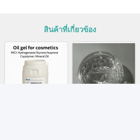
สินค้าที่เกี่ยวข้อง
วิดีโอ
วิดีโอ
BARENATE® Oil Gel เพิ่ม
เจลน้ำมัน BARENATE OIL
ความแข็งแรง ความมั่นคง
เกรดเครื่องสำอางค์
และความทนทานต่อน้ํา
Hydrogenated
(Styrene/Isoprene)
หา ราคา ที่ ดี ที่สุด
หา ราคา ที่ ดี ที่สุด
Copolymer น้ำมันแร่