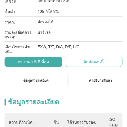
เจลน้ำมันบาเรเนต
เลขรุ่น:
405 กิโลกรัม
ขั้นต่ำ:
ต่อรองได้
ราคา:
รายละเอียดการ
บาร์เรล
บรรจุ:
เงื่อนไขการจ่าย
EXW, T/T, D/A, D/P, L/C
เงิน:
หา ราคา ที่ ดี ที่สุด
ติดต่อตอนนี้
ข้อมูลรายละเอียด
คําอธิบายสินค้า
ข้อมูลรายละเอียด
ISO, 
สถานที่กำเนิด:
จีน
ได้รับการรับรอง:
Halal