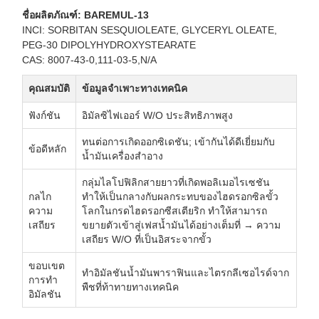
ชื่อผลิตภัณฑ์: BAREMUL-13
INCI: SORBITAN SESQUIOLEATE, GLYCERYL OLEATE,
PEG-30 DIPOLYHYDROXYSTEARATE
CAS: 8007-43-0,111-03-5,N/A
คุณสมบัติ
ข้อมูลจำเพาะทางเทคนิค
ฟังก์ชัน
อิมัลซิไฟเออร์ W/O ประสิทธิภาพสูง
ทนต่อการเกิดออกซิเดชัน; เข้ากันได้ดีเยี่ยมกับ
ข้อดีหลัก
น้ำมันเครื่องสำอาง
กลุ่มไลโปฟิลิกสายยาวที่เกิดพอลิเมอไรเซชัน
กลไก
ทำให้เป็นกลางกับผลกระทบของไฮดรอกซิลขั้ว
ความ
โลกในกรดไฮดรอกซีสเตียริก ทำให้สามารถ
เสถียร
ขยายตัวเข้าสู่เฟสน้ำมันได้อย่างเต็มที่ → ความ
เสถียร W/O ที่เป็นอิสระจากขั้ว
ขอบเขต
ทำอิมัลชันน้ำมันพาราฟินและไตรกลีเซอไรด์จาก
การทำ
พืชที่ท้าทายทางเทคนิค
อิมัลชัน