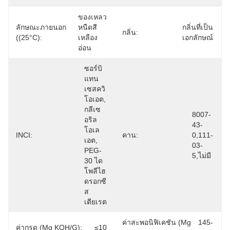
ของเหลว
ลักษณะภายนอก
หนืดสี
กลิ่นที่เป็น
กลิ่น:
((25°C):
เหลือง
เอกลักษณ์
อ่อน
ซอร์บิ
แทน 
เซสควิ
โอเอต, 
กลีเซ
8007-
อริล 
43-
โอเล
INCI:
คาน:
0,111-
เอต, 
03-
PEG-
5,ไม่มี
30 ได
โพลีไฮ
ดรอกซี
ส
เตียเรต
ค่าสะพอนิฟิเคชัน (mg
145-
ค่ากรด (mg KOH/g):
≤10