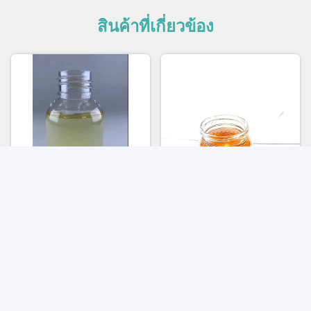
สินค้าที่เกี่ยวข้อง
BAREMUL® SQO-31 ไม่
Baremul-SQO W/O
เหนียวเหนอะหนะ ปราศจา
Emulsifier SORBITAN
กอิมัลซิไฟเออร์ สำหรับ
SESQUIOLEATE สารสกัด
กระบวนการเย็น/ร้อน
หา ราคา ที่ ดี ที่สุด
หา ราคา ที่ ดี ที่สุด