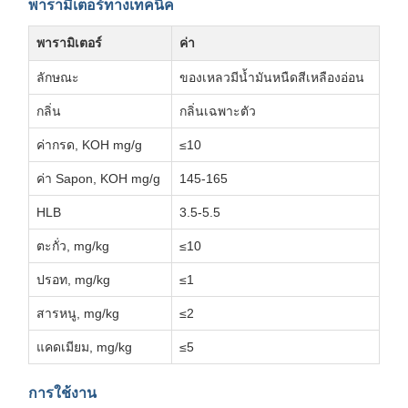
พารามิเตอร์ทางเทคนิค
พารามิเตอร์
ค่า
ลักษณะ
ของเหลวมีน้ำมันหนืดสีเหลืองอ่อน
กลิ่น
กลิ่นเฉพาะตัว
ค่ากรด, KOH mg/g
≤10
ค่า Sapon, KOH mg/g
145-165
HLB
3.5-5.5
ตะกั่ว, mg/kg
≤10
ปรอท, mg/kg
≤1
สารหนู, mg/kg
≤2
แคดเมียม, mg/kg
≤5
การใช้งาน